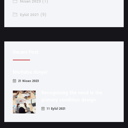
(1)
Nisan 2023
(9)
Eylül 2021
Recent Post
Merhaba dünya!
21 Nisan 2023
Recognizing the need is the
primary condition design
11 Eylül 2021