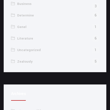
Business
3
6
Determine
1
Genel
6
Literature
1
Uncategorized
5
Zealously
Archives