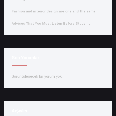
Fashion and interior design are one and the same
Advices That You Must Listen Before Studying
Son Yorumlar
Görüntülenecek bir yorum yok.
Arşivler