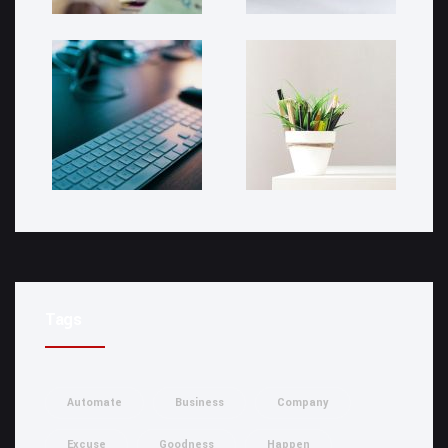
Tags
Automate
Business
Company
Excuse
Goodness
Happen