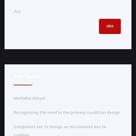
Ara
ARA
Son Yazılar
Merhaba dünya!
Recognizing the need is the primary condition design
Computers are to design as microwaves are to
cooking